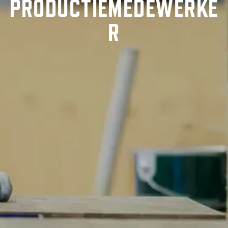
PRODUCTIEMEDEWERKE
Team
R
Werken bij
Productiemedewerker
Magazijnbeheerder - logistiek medewerker
Medewerker Machinale
Nieuws
Contact