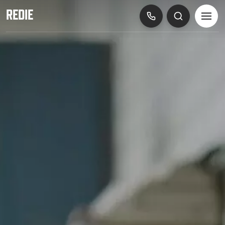
REDIE
SLUITEN
Projecten
retail food
retail non food
utiliteit
kantoor
zorg
hospitality
horeca
ambachtsbedrijven