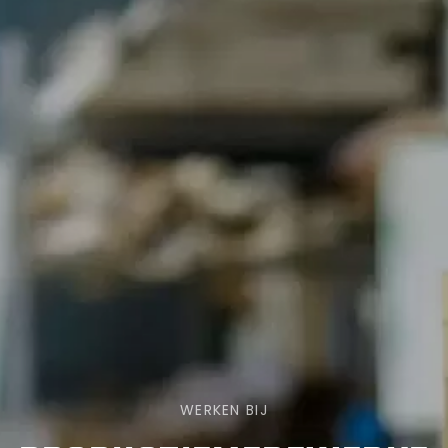
chocolade- & ijscrafters
particulieren
Wij werken voor
Organisaties
Ontwikkelaars
Particulieren
Over ons
Redie
Diensten
WERKEN BIJ
Co-creatie