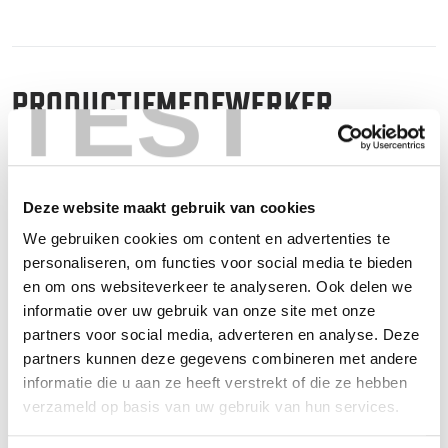
TEST
PRODUCTIEMEDEWERKER
Werk jij graag met je handen? Dan zoeken wij jou.
Deze website maakt gebruik van cookies
We gebruiken cookies om content en advertenties te
Ben jij handig, werk je netjes en heb je technisch inzicht?
personaliseren, om functies voor social media te bieden
Dan zouden wij zomaar eens goed bij elkaar kunnen
en om ons websiteverkeer te analyseren. Ook delen we
passen.
informatie over uw gebruik van onze site met onze
partners voor social media, adverteren en analyse. Deze
Bij Redie maken we interieuronderdelen in kleine series.
partners kunnen deze gegevens combineren met andere
informatie die u aan ze heeft verstrekt of die ze hebben
Geen massaproductie dus, maar mooi en zorgvuldig
verzameld op basis van uw gebruik van hun services.
werk waar we trots op zijn. En d
aar kunnen we handige
mensen goed bij gebruiken.