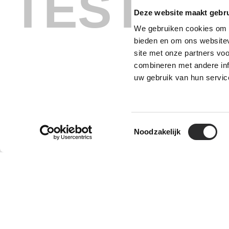
TEST
Deze website maakt gebru
We gebruiken cookies om c
bieden en om ons websitev
site met onze partners vo
combineren met andere inf
Redie in de spotlight met IronCAD
uw gebruik van hun servic
14 OKTOBER 2025
Toestemmingsselectie
Noodzakelijk