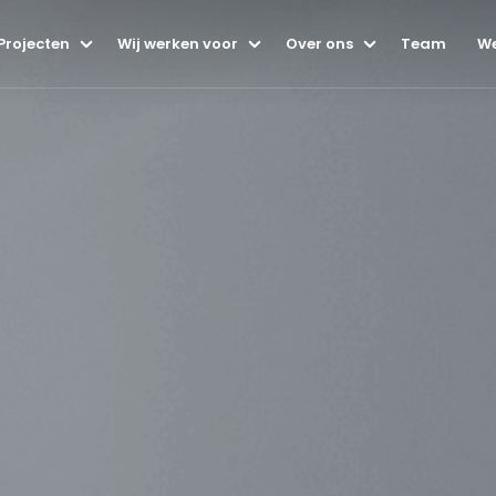
Projecten
Wij werken voor
Over ons
Team
We