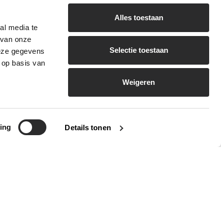
Alles toestaan
al media te
 van onze
Selectie toestaan
deze gegevens
 op basis van
Veilig gehoor, goed geregeld
Weigeren
8 OKTOBER 2025
ing
Details tonen